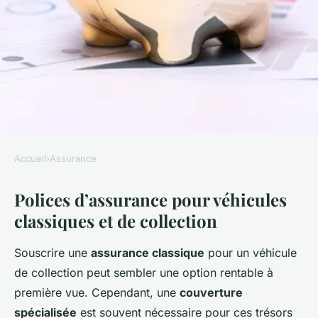
Accueil
›
Assurance
ASSURANCE
Polices d’assurance pour véhicules
Assurance moto pour
classiques et de collection
véhicules classiques et
collection
Souscrire une
assurance classique
pour un véhicule
de collection peut sembler une option rentable à
William
•
27 novembre 2024
•
5 min de lecture
première vue. Cependant, une
couverture
spécialisée
est souvent nécessaire pour ces trésors