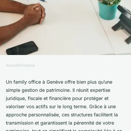
Accueil
›
Finance
FINANCE
Découvrez comment un family
Un family office à Genève offre bien plus qu’une
simple gestion de patrimoine. Il réunit expertise
office à Genève peut
juridique, fiscale et financière pour protéger et
transformer votre patrimoine
valoriser vos actifs sur le long terme. Grâce à une
approche personnalisée, ces structures facilitent la
William
•
12 septembre 2025
•
4 min de lecture
transmission et garantissent la pérennité de votre