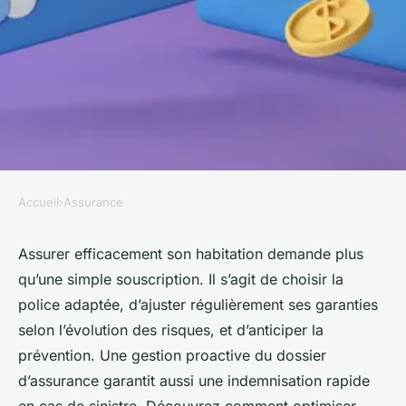
Accueil
›
Assurance
ASSURANCE
Top strategies for effective
Assurer efficacement son habitation demande plus
qu’une simple souscription. Il s’agit de choisir la
home insurance protection
police adaptée, d’ajuster régulièrement ses garanties
selon l’évolution des risques, et d’anticiper la
William
•
17 février 2026
•
8 min de lecture
prévention. Une gestion proactive du dossier
d’assurance garantit aussi une indemnisation rapide